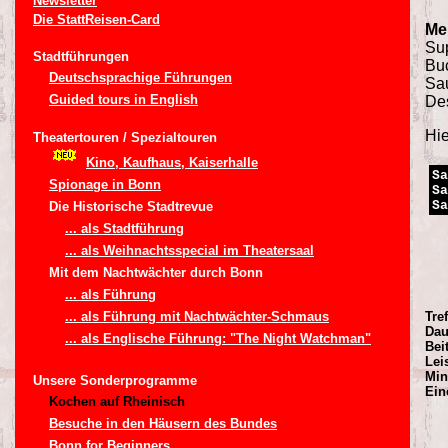
Newsletter
Die StattReisen-Card
Me
Su
Stadtführungen
Bu
Deutschsprachige Führungen
Sau
Guided tours in English
Des
Hie
Theatertouren / Spezialtouren
Kino, Kaufhaus, Kaiserhalle
Sa
Spionage in Bonn
Sa
Sa
Die Historische Stadtrevue
... als Stadtführung
... als Weihnachtsspecial im Theatersaal
Mit dem Nachtwächter durch Bonn
... als Führung
... als Führung mit Nachtwächter-Schmaus
Tre
Dau
... als Englische Führung: "The Night Watchman"
Beit
Lei
Min
Unsere Sonderprogramme
Ein
Kochen auf Rheinisch
Besuche in den Häusern des Bundes
Bonn for Beginners