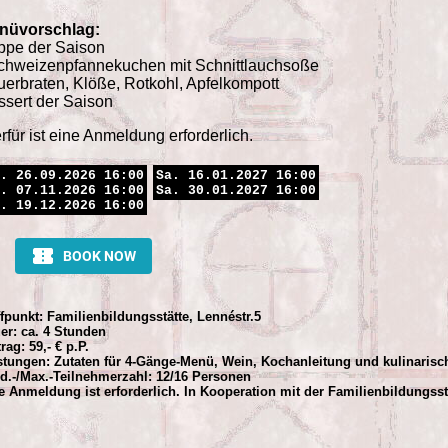
nüvorschlag:
ppe der Saison
chweizenpfannekuchen mit Schnittlauchsoße
erbraten, Klöße, Rotkohl, Apfelkompott
sert der Saison
rfür ist eine Anmeldung erforderlich.
. 26.09.2026 16:00
Sa. 16.01.2027 16:00
. 07.11.2026 16:00
Sa. 30.01.2027 16:00
. 19.12.2026 16:00
ffpunkt: Familienbildungsstätte, Lennéstr.5
er: ca. 4 Stunden
rag: 59,- € p.P.
stungen: Zutaten für 4-Gänge-Menü, Wein, Kochanleitung und kulinaris
d.-/Max.-Teilnehmerzahl: 12/16 Personen
e Anmeldung ist erforderlich. In Kooperation mit der Familienbildungss