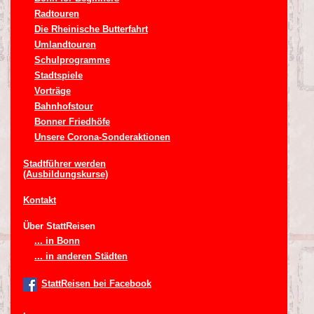
Radtouren
Die Rheinische Butterfahrt
Umlandtouren
Schulprogramme
Stadtspiele
Vorträge
Bahnhofstour
Bonner Friedhöfe
Unsere Corona-Sonderaktionen
Stadtführer werden
(Ausbildungskurse)
Kontakt
Über StattReisen
... in Bonn
... in anderen Städten
StattReisen bei Facebook