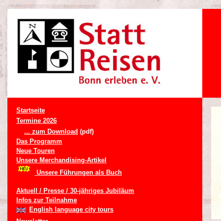
Startseite
Termine 2026
... zum Download
(pdf)
Das Programm
Neue Touren
Unsere Merchandising-Artikel
Unsere Führungen als Buch
Aktuell / Presse / 30-jähriges Jubiläum
Infos zur Teilnahme
English language city tours