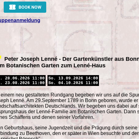
uppenanmeldung
Peter Joseph Lenné - Der Gartenkünstler aus Bon
m Botanischen Garten zum Lenné-Haus
. 28.06.2026 11:00
So. 13.09.2026 14:00
. 23.08.2026 11:00
So. 04.10.2026 11:00
 einem neu gestalteten Rundgang begeben wir uns auf die Sp
eph Lenné. Am 29.September 1789 in Bonn geboren, wurde er z
dschaftsarchitekten Deutschlands. Wir begeben uns dabei auf
prungshaus der Lenné-Familie am Botanischen Garten. Dann s
nes Schaffens und denen seiner Vorfahren.
n Geburtshaus, seine Jugendzeit und die Prägung durch seine
bindung zu Beethoven, den er später in Wien besuchte und der 
sprichst Bönnsch".