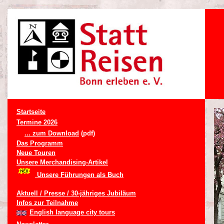
Startseite
Termine 2026
... zum Download
(pdf)
Das Programm
Neue Touren
Unsere Merchandising-Artikel
Unsere Führungen als Buch
Aktuell / Presse / 30-jähriges Jubiläum
Infos zur Teilnahme
English language city tours