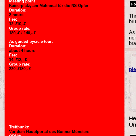
Meeting point
Fo
Kaiserplatz, am Mahnmal für die NS-Opfer
Duration:
2 hours
The
Fee:
bru
12,-/10,-€
Group rate:
As 
180,-€ / 140,- €
nor
As guided bycicle-tour:
bra
Duration:
about 4 hours
Fee:
14,-/12,- €
Group rate:
220,-/180,- €
ple
He
Un
Treffpunkt:
Vor dem Hauptportal des Bonner Münsters