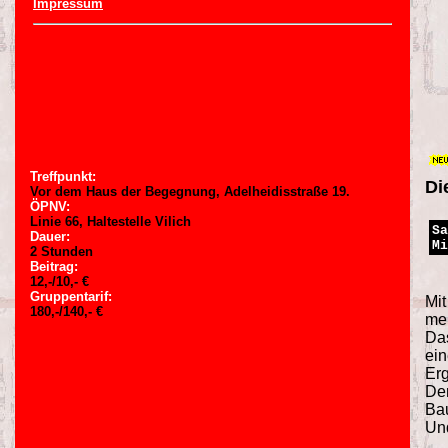
Impressum
Treffpunkt:
Di
Vor dem Haus der Begegnung, Adelheidisstraße 19.
ÖPNV:
Linie 66, Haltestelle Vilich
Sa
Dauer:
Mi
2 Stunden
Beitrag:
12,-/10,- €
Gruppentarif:
Mit
180,-/140,- €
meh
Das
ein
Erg
Den
Bau
Und