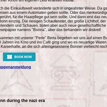
ner Kinos am eigenen Leib erfahren mußte.
h die Einkaufswelt veränderte sich in ungeahnter Weise. Da 
isen aus einem Automaten geben sollte. Oder das merkwürdige
erührt, für die Haarpflege gut sein sollte. Und dann erst das n
Bonn einzog. Die riesigen Schaufenster, der große Lichthof, de
lendern und Schauen, boten aber auch neue gesellschaftliche 
setpapier namens "Bonna", aber das behandeln wir diskret!
ammen mit unserer "Perle" Berta begeben wir uns auf einen 
 Jahren ins Kino und ins Café ging und wo es neuartige Waren 
 Kaiserhalle, an die sich alteingesessene Bonner vielleicht noch 
uppenanmeldung
nn during the nazi era