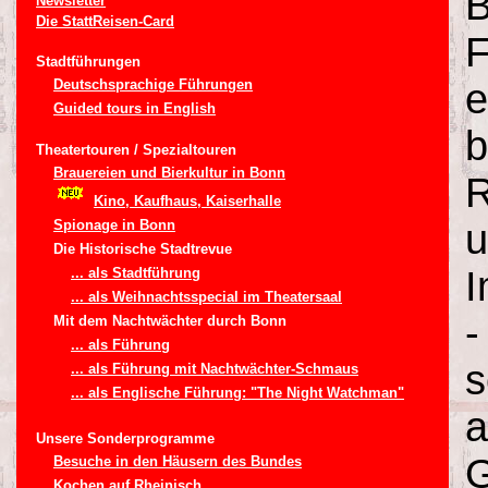
B
Newsletter
Die StattReisen-Card
F
Stadtführungen
Deutschsprachige Führungen
e
Guided tours in English
b
Theatertouren / Spezialtouren
Brauereien und Bierkultur in Bonn
R
Kino, Kaufhaus, Kaiserhalle
Spionage in Bonn
u
Die Historische Stadtrevue
I
... als Stadtführung
... als Weihnachtsspecial im Theatersaal
-
Mit dem Nachtwächter durch Bonn
... als Führung
s
... als Führung mit Nachtwächter-Schmaus
... als Englische Führung: "The Night Watchman"
a
Unsere Sonderprogramme
G
Besuche in den Häusern des Bundes
Kochen auf Rheinisch