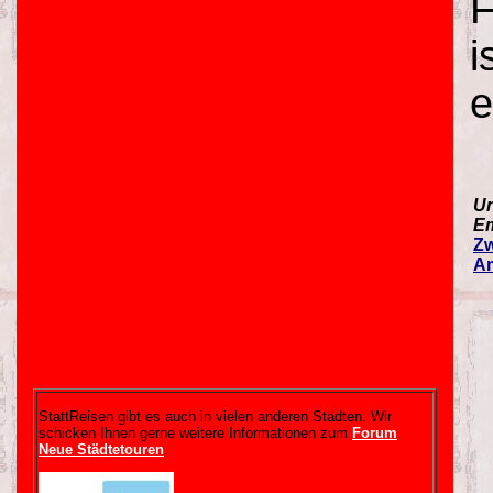
F
i
e
Un
Em
Zw
Am
StattReisen gibt es auch in vielen anderen Städten. Wir
schicken Ihnen gerne weitere Informationen zum
Forum
Neue Städtetouren
.