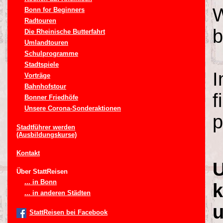
W
Bonn for Beginners
Radtouren
b
Die Rheinische Butterfahrt
Umlandtouren
Schulprogramme
Stadtspiele
I
Vorträge
Bahnhofstour
f
Bonner Friedhöfe
Unsere Corona-Sonderaktionen
p
Stadtführer werden
(Ausbildungskurse)
Kontakt
U
Über StattReisen
... in Bonn
k
... in anderen Städten
u
StattReisen bei Facebook