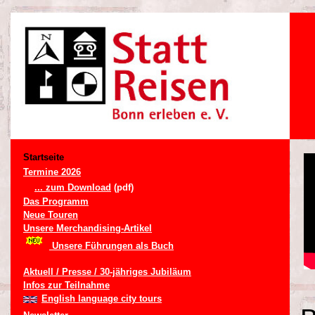
Startseite
Termine 2026
... zum Download
(pdf)
Das Programm
Neue Touren
Unsere Merchandising-Artikel
Unsere Führungen als Buch
Aktuell / Presse / 30-jähriges Jubiläum
Infos zur Teilnahme
English language city tours