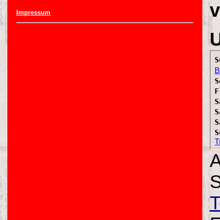
v
Impressum
U
A
S
T